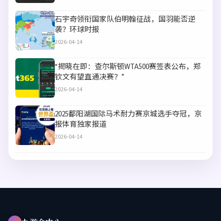
石宇奇领衔国家队伯明翰征战，国羽能否逆
袭？环球时报
2026-04-14
“揭晓在即：查尔斯顿WTA500赛签表公布，郑
钦文有望直通决赛？”
2026-04-14
2025鄱阳湖国际马术耐力赛京城选手夺冠，京
报体育独家报道
2026-04-14