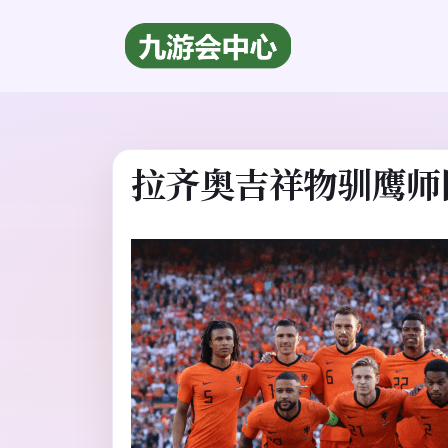
拉齐奥吉祥物驯鹰师