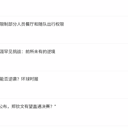
限制部分人员餐厅和随队出行权限
涯罕见挑战：前所未有的逆境
能否逆袭？环球时报
表公布，郑钦文有望直通决赛？”