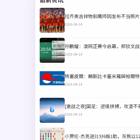
最新资讯
拉齐奥吉祥物驯鹰师因发布不当照片
2026-04-14
孙鹏耀：澳网正赛今启幕，郑钦文战
2026-04-14
特裏皮爾：賴斯比卡塞米羅與帕爾特
2026-04-14
[激战之夜]国足：逆境拼搏，攻坚不
2026-04-14
小贾伦-杰克逊31分6板1助，灰熊以12