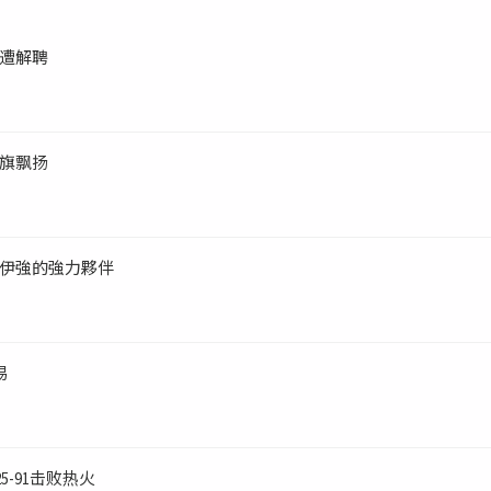
遭解聘
旗飘扬
伊強的強力夥伴
易
5-91击败热火