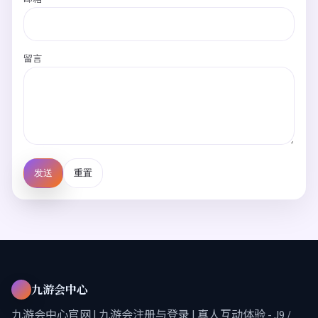
留言
发送
重置
九游会中心
九游会中心官网 | 九游会注册与登录 | 真人互动体验 - J9 /