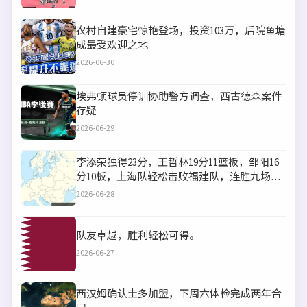
农村自建豪宅惊艳登场，投资103万，后院鱼塘
成最受欢迎之地
2026-06-30
埃弗顿球员停训协助警方调查，西古德森案件
存疑
2026-06-29
李添荣独得23分，王哲林19分11篮板，邹阳16
分10板，上海队轻松击败福建队，连胜九场再
创佳绩
2026-06-28
队友卓越，胜利轻松可得。
2026-06-27
西汉姆确认圭多加盟，下周六体检完成两年合