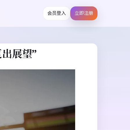
会员登入
立即注册
出展望”