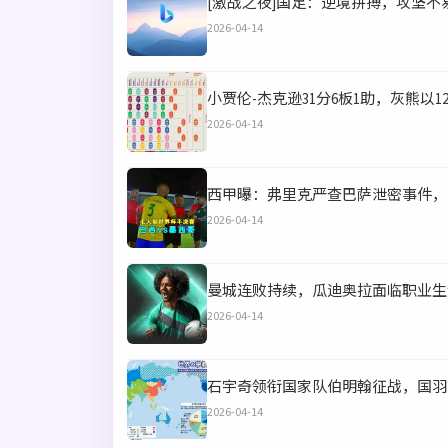
[激战之夜]国足：逆境拼搏，攻坚不
2026-04-14
小贾伦-杰克逊31分6板1助，灰熊以12
2026-04-14
西甲曝：弗里克严查巴萨泄密事件，
2026-04-14
曼城连败持续，瓜迪奥拉面临职业生
2026-04-14
石宇奇领衔国家队伯明翰征战，国羽
2026-04-14