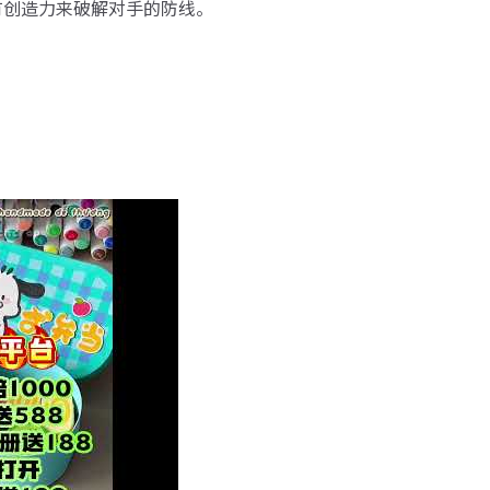
有创造力来破解对手的防线。