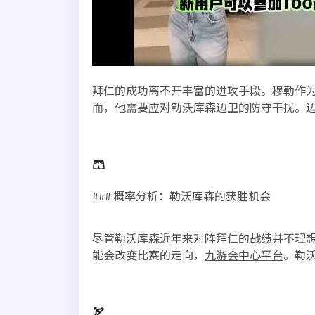
拜仁的成功离不开丰富的进攻手段。穆勒作
而，他需要应对勒沃库森边卫的防守干扰。
🩳
### 概率分析：勒沃库森的获胜机会
尽管勒沃库森近年来对阵拜仁的战绩并不理
能会改变比赛的走向，
九游会中心平台
。勒
🏹