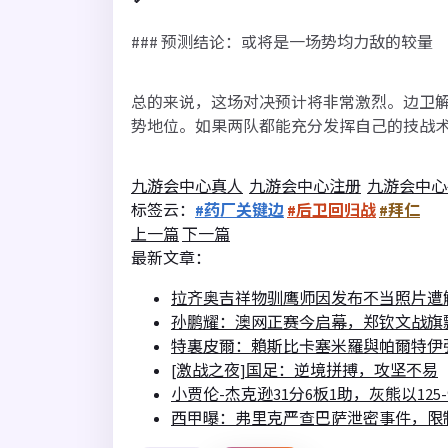
### 预测结论：或将是一场势均力敌的较量
总的来说，这场对决预计将非常激烈。边卫
势地位。如果两队都能充分发挥自己的技战
九游会中心真人
九游会中心注册
九游会中心
标签云：
#药厂关键边
#后卫回归战
#拜仁
上一篇
下一篇
最新文章：
拉齐奥吉祥物驯鹰师因发布不当照片遭
孙鹏耀：澳网正赛今启幕，郑钦文战旗
特裏皮爾：賴斯比卡塞米羅與帕爾特伊
[激战之夜]国足：逆境拼搏，攻坚不易
小贾伦-杰克逊31分6板1助，灰熊以125
西甲曝：弗里克严查巴萨泄密事件，限