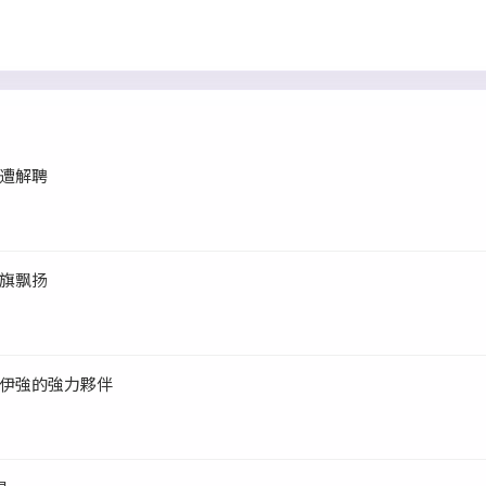
遭解聘
旗飘扬
伊強的強力夥伴