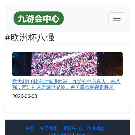
#欧洲杯八强
意大利1-0比利时挺进欧洲，九游会中心真人，杯八
强，西涅神来之笔世界波，卢卡库点射锁定胜局
2026-06-08
首页
关于我们
新闻中心
联系我们