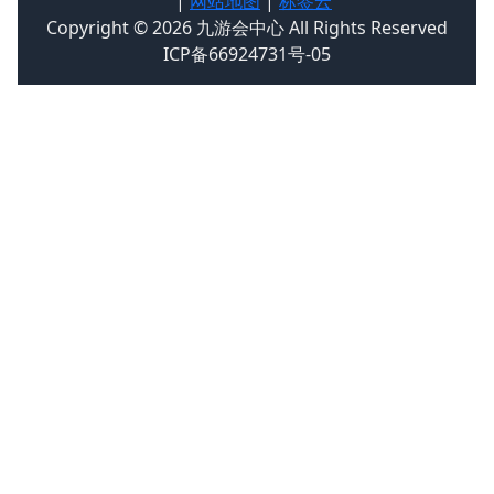
|
网站地图
|
标签云
Copyright © 2026 九游会中心 All Rights Reserved
ICP备66924731号-05