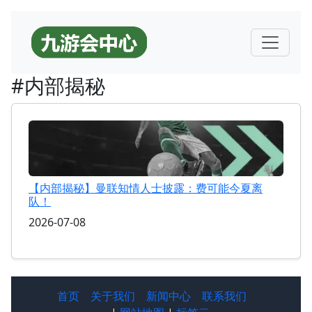
#内部揭秘
【内部揭秘】曼联知情人士披露：费可能今夏离
队！
2026-07-08
首页
关于我们
新闻中心
联系我们