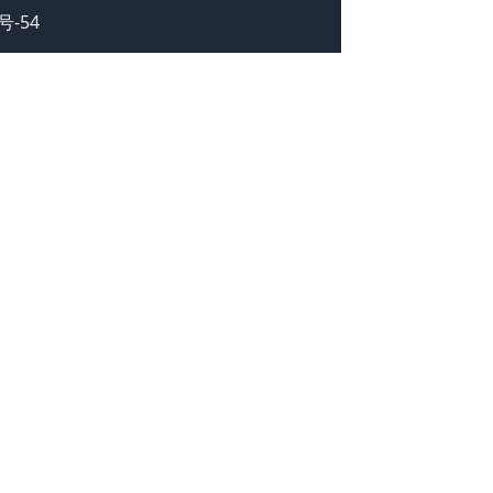
4号-54