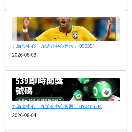
九游会中心，九游会中心登录， 090351
2026-08-03
九游会中心，九游会中心官网， 090405 04
2026-08-04