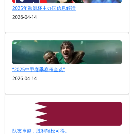
2025年歐洲杯主办国信息解读
2026-04-14
“2025中甲赛季赛程全览”
2026-04-14
队友卓越，胜利轻松可得。