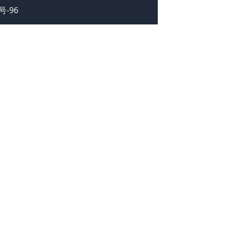
7号-96