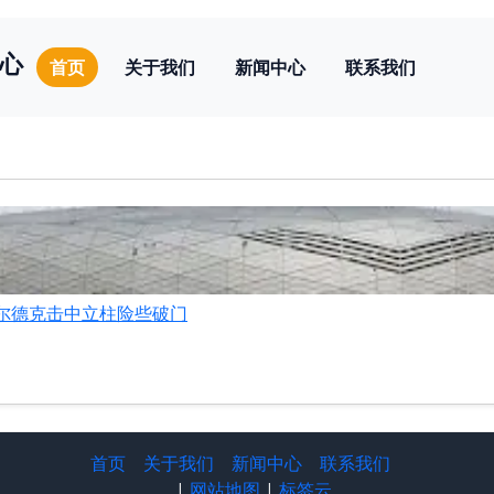
心
首页
关于我们
新闻中心
联系我们
卡尔德克击中立柱险些破门
首页
关于我们
新闻中心
联系我们
|
网站地图
|
标签云